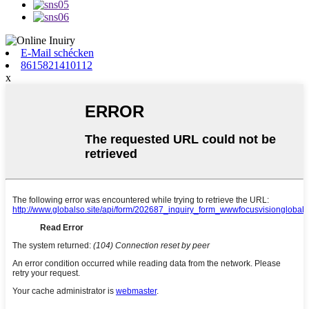
E-Mail schécken
8615821410112
x