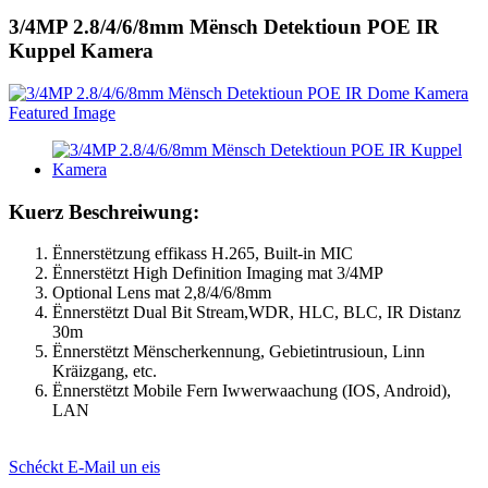
3/4MP 2.8/4/6/8mm Mënsch Detektioun POE IR
Kuppel Kamera
Kuerz Beschreiwung:
Ënnerstëtzung effikass H.265, Built-in MIC
Ënnerstëtzt High Definition Imaging mat 3/4MP
Optional Lens mat 2,8/4/6/8mm
Ënnerstëtzt Dual Bit Stream,
W
DR, HLC, BLC, IR Distanz
30m
Ënnerstëtzt Mënscherkennung, Gebietintrusioun, Linn
Kräizgang, etc.
Ënnerstëtzt Mobile Fern Iwwerwaachung (IOS, Android),
LAN
Schéckt E-Mail un eis