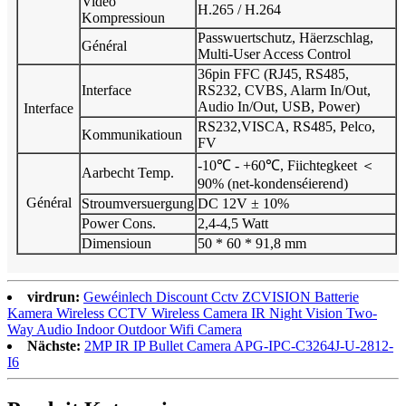
Video
H.265 / H.264
Kompressioun
Passwuertschutz, Häerzschlag,
Général
Multi-User Access Control
36pin FFC (RJ45, RS485,
Interface
RS232, CVBS, Alarm In/Out,
Audio In/Out, USB, Power)
Interface
RS232,VISCA, RS485, Pelco,
Kommunikatioun
FV
-10℃ - +60℃, Fiichtegkeet ＜
Aarbecht Temp.
90% (net-kondenséierend)
Général
Stroumversuergung
DC 12V ± 10%
Power Cons.
2,4-4,5 Watt
Dimensioun
50 * 60 * 91,8 mm
virdrun:
Gewéinlech Discount Cctv ZCVISION Batterie
Kamera Wireless CCTV Wireless Camera IR Night Vision Two-
Way Audio Indoor Outdoor Wifi Camera
Nächste:
2MP IR IP Bullet Camera APG-IPC-C3264J-U-2812-
I6