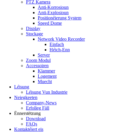
PTZ Kamera
Anti-Korrosioun
Anti-Explosioun
Positionéierung System
Speed ​​Dome
Display
Stockage
Network Video Recorder
Einfach
Héich-Enn
Server
Zoom Modul
Accessoiren
Klammer
Logement
Muecht
Léisung
Léisung Vun Industrie
Neiegkeeten
Company-News
Erfolleg Fäll
Ënnerstëtzung
Download
FAQs
Kontaktéiert eis