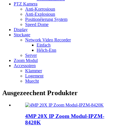
PTZ Kamera
Anti-Korrosioun
Anti-Explosioun
Positionéierung System
Speed ​​Dome
Display
Stockage
Network Video Recorder
Einfach
Héich-Enn
Server
Zoom Modul
Accessoiren
Klammer
Logement
Muecht
Ausgezeechent Produkter
4MP 20X IP Zoom Modul-IPZM-
8420K