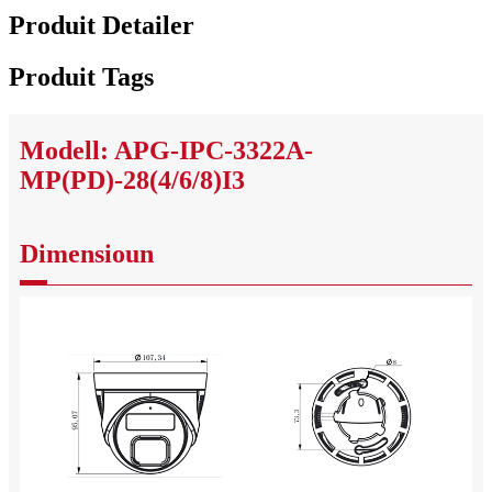
Produit Detailer
Produit Tags
Modell: APG-IPC-3322A-
MP(PD)-28(4/6/8)I3
Dimensioun