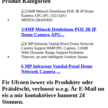
Produit Kategorien
3/4MP Mënsch Detektioun POE IR IP
Dome Camera APG...
6 MP Infrarout Vandal-Proof Dome
Network Camera ...
Fir Ufroen iwwer eis Produkter oder
Präislëscht, verloosst w.e.g. Är E-Mail un
eis a mir kontaktéiere bannent 24
Stonnen.