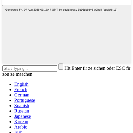
Hit Enter fir ze sichen oder ESC fir
zou ze maachen
English
French
German
Portuguese
Spanish
Russian
Japanese
Korean
Arabic
Irish