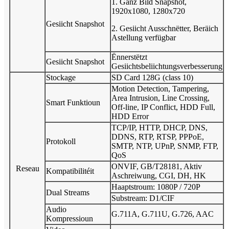
1. Ganz Bild Snapshot,
1920x1080, 1280x720
Gesiicht Snapshot
2. Gesiicht Ausschnëtter, Beräich
Astellung verfügbar
Ënnerstëtzt
Gesiicht Snapshot
Gesiichtsbeliichtungsverbesserung
Stockage
SD Card 128G (class 10)
Motion Detection, Tampering,
Area Intrusion, Line Crossing,
Smart Funktioun
Off-line, IP Conflict, HDD Full,
HDD Error
TCP/IP, HTTP, DHCP, DNS,
DDNS, RTP, RTSP, PPPoE,
Protokoll
SMTP, NTP, UPnP, SNMP, FTP,
QoS
ONVIF, GB/T28181, Aktiv
Reseau
Kompatibilitéit
Aschreiwung, CGI, DH, HK
Haaptstroum: 1080P / 720P
Dual Streams
Substream: D1/CIF
Audio
G.711A, G.711U, G.726, AAC
Kompressioun