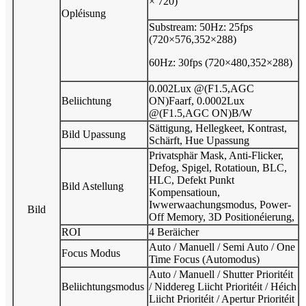
× 720)
Opléisung
Substream: 50Hz: 25fps
(720×576,352×288)
60Hz: 30fps (720×480,352×288)
0.002Lux @(F1.5,AGC
Beliichtung
ON)Faarf, 0.0002Lux
@(F1.5,AGC ON)B/W
Sättigung, Hellegkeet, Kontrast,
Bild Upassung
Schärft, Hue Upassung
Privatsphär Mask, Anti-Flicker,
Defog, Spigel, Rotatioun, BLC,
HLC, Defekt Punkt
Bild Astellung
Kompensatioun,
Iwwerwaachungsmodus, Power-
Bild
Off Memory, 3D Positionéierung,
ROI
4 Beräicher
Auto / Manuell / Semi Auto / One
Focus Modus
Time Focus (Automodus)
Auto / Manuell / Shutter Prioritéit
Beliichtungsmodus
/ Niddereg Liicht Prioritéit / Héich
Liicht Prioritéit / Apertur Prioritéit