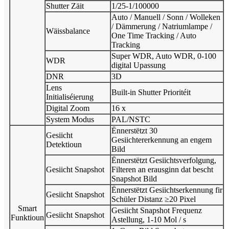
Shutter Zäit
1/25-1/100000
Auto / Manuell / Sonn / Wolleken
/ Dämmerung / Natriumlampe /
Wäissbalance
One Time Tracking / Auto
Tracking
Super WDR, Auto WDR, 0-100
WDR
digital Upassung
DNR
3D
Lens
Built-in Shutter Prioritéit
Initialiséierung
Digital Zoom
16 x
System Modus
PAL/NSTC
Ënnerstëtzt 30
Gesiicht
Gesiichtererkennung an engem
Detektioun
Bild
Ënnerstëtzt Gesiichtsverfolgung,
Gesiicht Snapshot
Filteren an erausginn dat bescht
Snapshot Bild
Ënnerstëtzt Gesiichtserkennung fir
Gesiicht Snapshot
Schüler Distanz ≥20 Pixel
Smart
Gesiicht Snapshot Frequenz
Gesiicht Snapshot
Funktioun
Astellung, 1-10 Mol / s