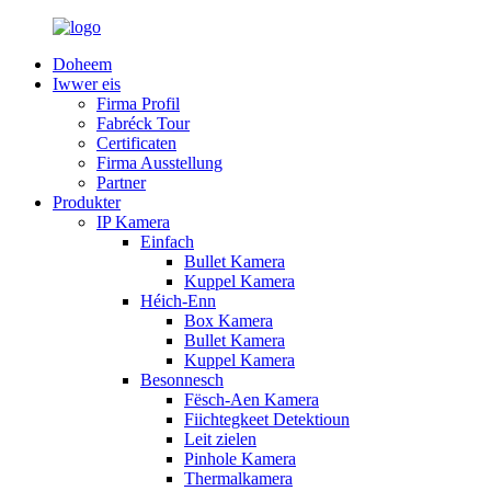
Doheem
Iwwer eis
Firma Profil
Fabréck Tour
Certificaten
Firma Ausstellung
Partner
Produkter
IP Kamera
Einfach
Bullet Kamera
Kuppel Kamera
Héich-Enn
Box Kamera
Bullet Kamera
Kuppel Kamera
Besonnesch
Fësch-Aen Kamera
Fiichtegkeet Detektioun
Leit zielen
Pinhole Kamera
Thermalkamera