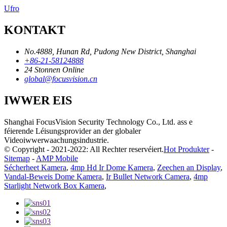
Ufro
KONTAKT
No.4888, Hunan Rd, Pudong New District, Shanghai
+86-21-58124888
24 Stonnen Online
global@focusvision.cn
IWWER EIS
Shanghai FocusVision Security Technology Co., Ltd. ass e
féierende Léisungsprovider an der globaler
Videoiwwerwaachungsindustrie.
© Copyright - 2021-2022: All Rechter reservéiert.
Hot Produkter
-
Sitemap
-
AMP Mobile
Sécherheet Kamera
,
4mp Hd Ir Dome Kamera
,
Zeechen an Display
,
Vandal-Beweis Dome Kamera
,
Ir Bullet Network Camera
,
4mp
Starlight Network Box Kamera
,