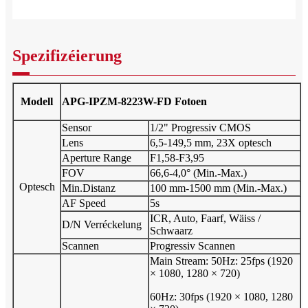
Spezifizéierung
Modell
APG-IPZM-8223W-FD Fotoen
Sensor
1/2" Progressiv CMOS
Lens
6,5-149,5 mm, 23X optesch
Aperture Range
F1,58-F3,95
FOV
66,6-4,0° (Min.-Max.)
Optesch
Min.Distanz
100 mm-1500 mm (Min.-Max.)
AF Speed
5s
ICR, Auto, Faarf, Wäiss /
D/N Verréckelung
Schwaarz
Scannen
Progressiv Scannen
Main Stream: 50Hz: 25fps (1920
× 1080, 1280 × 720)
60Hz: 30fps (1920 × 1080, 1280