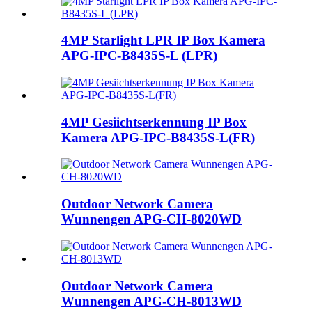
4MP Starlight LPR IP Box Kamera
APG-IPC-B8435S-L (LPR)
4MP Gesiichtserkennung IP Box
Kamera APG-IPC-B8435S-L(FR)
Outdoor Network Camera
Wunnengen APG-CH-8020WD
Outdoor Network Camera
Wunnengen APG-CH-8013WD