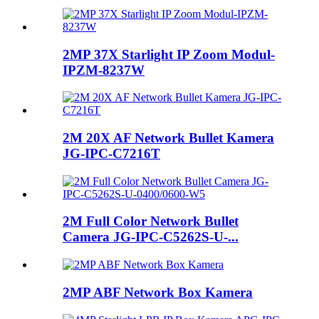
2MP 37X Starlight IP Zoom Modul-
IPZM-8237W
2M 20X AF Network Bullet Kamera
JG-IPC-C7216T
2M Full Color Network Bullet
Camera JG-IPC-C5262S-U-...
2MP ABF Network Box Kamera